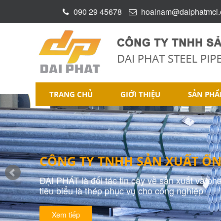
090 29 45678
hoainam@daiphatmcl
TRANG CHỦ
GIỚI THIỆU
SẢN PH
CÔNG TY TNHH SẢN XUẤT ỐN
ĐẠI PHÁT là đối tác tin cậy về sản xuất và ph
tiêu biểu là thép phục vụ cho công nghiệp
Xem tiếp