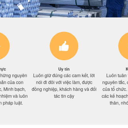
rực
Uy tín
K
những nguyên
Luôn giữ đúng các cam kết, lời
Luôn tuân 
bản của con
nói đi đôi với việc làm, được
nguyên tắc, c
c, Minh bạch,
đồng nghiệp, khách hàng và đối
của tổ chức
nhiệm và luôn
tác tin cậy
các kế hoạch
 pháp luật.
thân, nh