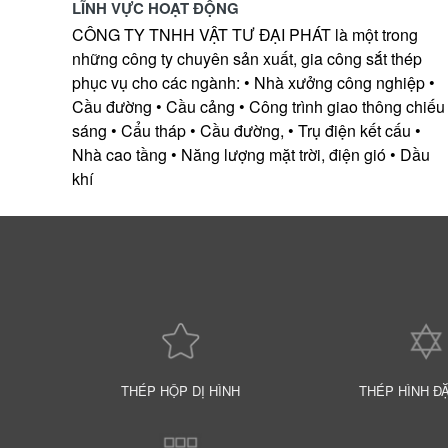
LĨNH VỰC HOẠT ĐỘNG
CÔNG TY TNHH VẬT TƯ ĐẠI PHÁT là một trong
những công ty chuyên sản xuất, gia công sắt thép
phục vụ cho các ngành: • Nhà xưởng công nghiệp •
Cầu đường • Cầu cảng • Công trình giao thông chiếu
sáng • Cẩu tháp • Cầu đường, • Trụ điện kết cấu •
Nhà cao tầng • Năng lượng mặt trời, điện gió • Dầu
khí
THÉP HỘP DỊ HÌNH
THÉP HÌNH Đ