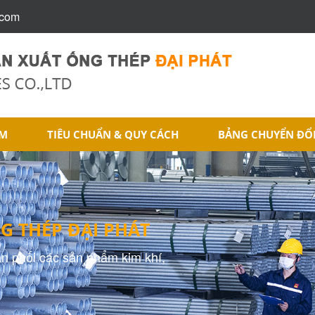
.com
ẨM
TIÊU CHUẨN & QUY CÁCH
BẢNG CHUYỂN ĐỔ
G THÉP ĐẠI PHÁT
ân phối các sản phẩm kim khí,