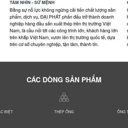
TẦM NHÌN - SỨ MỆNH
Bằng sự nỗ lực không ngừng cải tiến chất lượng sản
phẩm, dịch vụ, ĐẠI PHÁT phấn đấu trở thành doanh
nghiệp hàng đầu sản xuất thép trên thị trường Việt
Nam, là cầu nối tới các công trình lớn, khách hàng lớn
trên khắp Việt Nam, vươn lên thị trường quốc tế, dựa
trên cơ sở chuyên nghiệp, tận tâm, thành tín.
CÁC DÒNG SẢN PHẨM
ẶC BIỆT
THÉP ỐNG
ỐNG 