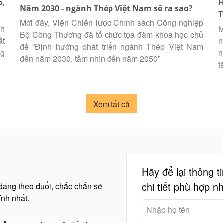
p,
H
Năm 2030 - ngành Thép Việt Nam sẽ ra sao?
T
Mới đây, Viện Chiến lược Chính sách Công nghiệp
nh
M
Bộ Công Thương đã tổ chức tọa đàm khoa học chủ
ắt
n
đề “Định hướng phát triển ngành Thép Việt Nam
ng
n
đến năm 2030, tầm nhìn đến năm 2050”
.
t
Xem tất cả
Hãy để lại thông t
chi tiết phù hợp n
 đang theo đuổi, chắc chắn sẽ
nh nhất.