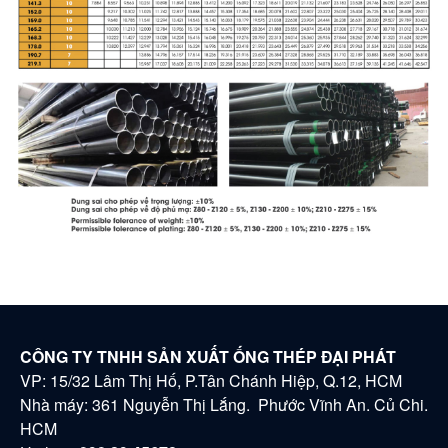
CÔNG TY TNHH SẢN XUẤT ỐNG THÉP ĐẠI PHÁT
VP: 15/32 Lâm Thị Hố, P.Tân Chánh Hiệp, Q.12, HCM
Nhà máy: 361 Nguyễn Thị Lắng. Phước Vĩnh An. Củ Chi.
HCM